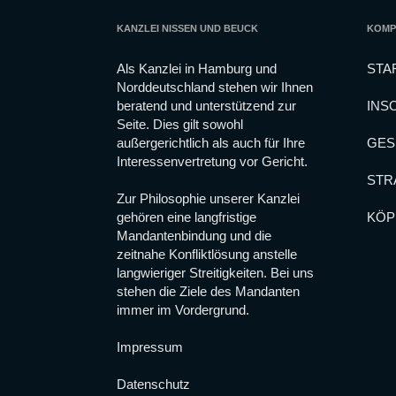
KANZLEI NISSEN UND BEUCK
KOMP
Als Kanzlei in Hamburg und
STA
Norddeutschland stehen wir Ihnen
beratend und unterstützend zur
INS
Notwendig
Seite. Dies gilt sowohl
Diese
Cookies
außergerichtlich als auch für Ihre
GES
sind nicht
Interessenvertretung vor Gericht.
optional.
STR
Sie werden
Zur Philosophie unserer Kanzlei
benötigt,
gehören eine langfristige
KÖP
damit die
Website
Mandantenbindung und die
funktioniert.
zeitnahe Konfliktlösung anstelle
langwieriger Streitigkeiten. Bei uns
stehen die Ziele des Mandanten
Statistiken
immer im Vordergrund.
Damit wir die
Funktionalität
Impressum
und die
Struktur der
Website
Datenschutz
verbessern