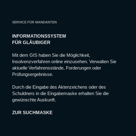
Website
nicht mehr
verfügbar
sein.
SERVICE FÜR MANDANTEN
INFORMATIONSSYSTEM
Marketing
FÜR GLÄUBIGER
Indem Sie Ihre
Interessen und Ihr
Verhalten beim
Mit dem GIS haben Sie die Möglichkeit,
Besuch unserer
Insolvenzverfahren online einzusehen. Verwalten Sie
Website mitteilen,
aktuelle Verfahrensstände, Forderungen oder
erhöhen Sie die
Prüfungsergebnisse.
Wahrscheinlichkeit,
dass Sie
personalisierte
Durch die Eingabe des Aktenzeichens oder des
Inhalte und
Schuldners in die Eingabemaske erhalten Sie die
Angebote erhalten.
gewünschte Auskunft.
ZUR SUCHMASKE