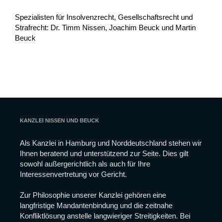
Spezialisten für Insolvenzrecht, Gesellschaftsrecht und
Strafrecht: Dr. Timm Nissen, Joachim Beuck und Martin
Beuck
Notwendig
Diese
Cookies
sind nicht
optional.
Sie werden
benötigt,
KANZLEI NISSEN UND BEUCK
damit die
Website
funktioniert.
Als Kanzlei in Hamburg und Norddeutschland stehen wir
Ihnen beratend und unterstützend zur Seite. Dies gilt
sowohl außergerichtlich als auch für Ihre
Statistiken
Interessenvertretung vor Gericht.
Damit wir die
Funktionalität
Zur Philosophie unserer Kanzlei gehören eine
und die
Struktur der
langfristige Mandantenbindung und die zeitnahe
Website
Konfliktlösung anstelle langwieriger Streitigkeiten. Bei
verbessern