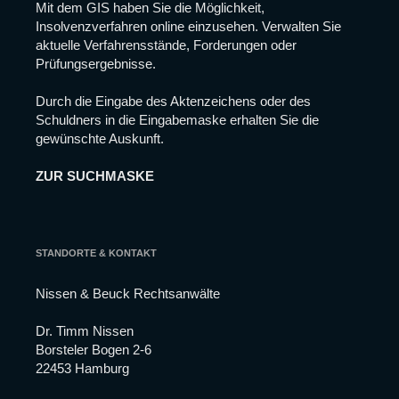
Mit dem GIS haben Sie die Möglichkeit,
Website
nicht mehr
Insolvenzverfahren online einzusehen. Verwalten Sie
verfügbar
aktuelle Verfahrensstände, Forderungen oder
sein.
Prüfungsergebnisse.
Durch die Eingabe des Aktenzeichens oder des
Marketing
Schuldners in die Eingabemaske erhalten Sie die
Indem Sie Ihre
gewünschte Auskunft.
Interessen und Ihr
Verhalten beim
Besuch unserer
ZUR SUCHMASKE
Website mitteilen,
erhöhen Sie die
Wahrscheinlichkeit,
dass Sie
personalisierte
STANDORTE & KONTAKT
Inhalte und
Angebote erhalten.
Nissen & Beuck Rechtsanwälte
Dr. Timm Nissen
Borsteler Bogen 2-6
22453 Hamburg