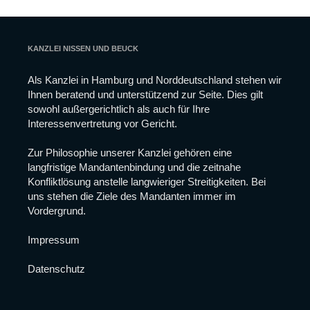
KANZLEI NISSEN UND BEUCK
Als Kanzlei in Hamburg und Norddeutschland stehen wir
Notwendig
Ihnen beratend und unterstützend zur Seite. Dies gilt
Diese
sowohl außergerichtlich als auch für Ihre
Cookies
sind nicht
Interessenvertretung vor Gericht.
optional.
Sie werden
Zur Philosophie unserer Kanzlei gehören eine
benötigt,
langfristige Mandantenbindung und die zeitnahe
damit die
Konfliktlösung anstelle langwieriger Streitigkeiten. Bei
Website
funktioniert.
uns stehen die Ziele des Mandanten immer im
Vordergrund.
Statistiken
Impressum
Damit wir die
Funktionalität
Datenschutz
und die
Struktur der
Website
verbessern