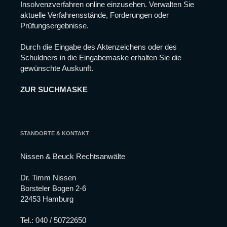
Insolvenzverfahren online einzusehen. Verwalten Sie
Website
nicht mehr
aktuelle Verfahrensstände, Forderungen oder
verfügbar
Prüfungsergebnisse.
sein.
Durch die Eingabe des Aktenzeichens oder des
Schuldners in die Eingabemaske erhalten Sie die
Marketing
gewünschte Auskunft.
Indem Sie Ihre
Interessen und Ihr
ZUR SUCHMASKE
Verhalten beim
Besuch unserer
Website mitteilen,
erhöhen Sie die
Wahrscheinlichkeit,
dass Sie
STANDORTE & KONTAKT
personalisierte
Inhalte und
Nissen & Beuck Rechtsanwälte
Angebote erhalten.
Dr. Timm Nissen
Borsteler Bogen 2-6
22453 Hamburg
Tel.:
040 / 50722650