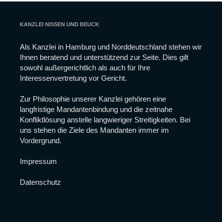
KANZLEI NISSEN UND BEUCK
Als Kanzlei in Hamburg und Norddeutschland stehen wir
Ihnen beratend und unterstützend zur Seite. Dies gilt
Notwendig
sowohl außergerichtlich als auch für Ihre
Diese
Interessenvertretung vor Gericht.
Cookies
sind nicht
optional.
Zur Philosophie unserer Kanzlei gehören eine
Sie werden
langfristige Mandantenbindung und die zeitnahe
benötigt,
Konfliktlösung anstelle langwieriger Streitigkeiten. Bei
damit die
uns stehen die Ziele des Mandanten immer im
Website
funktioniert.
Vordergrund.
Impressum
Statistiken
Damit wir die
Datenschutz
Funktionalität
und die
Struktur der
Website
verbessern