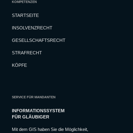
KOMPETENZEN
können,
basierend
auf der
STARTSEITE
Nutzung der
Website.
INSOLVENZRECHT
GESELLSCHAFTSRECHT
Experience
Damit
STRAFRECHT
unsere
Website
während
KÖPFE
Ihres
Besuchs so
gut wie
möglich
funktioniert.
Wenn Sie
SERVICE FÜR MANDANTEN
diese
Cookies
ablehnen,
INFORMATIONSSYSTEM
werden
FÜR GLÄUBIGER
einige
Funktionen
Mit dem GIS haben Sie die Möglichkeit,
auf der